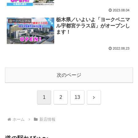
2023.08.04
栃木県／いよいよ「ヨークベニマ
ヨークベニマル
ル宇都宮テラス店」がオープンし
ます！
2022.08.23
次のページ
次
1
2
13
へ
ホーム
新店情報