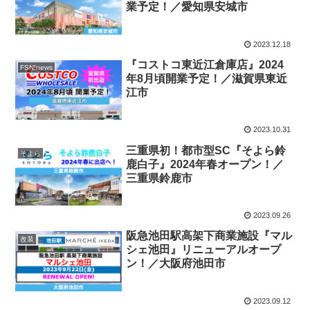
業予定！／愛知県安城市
2023.12.18
『コストコ東近江倉庫店』2024
FSN!news
年8月頃開業予定！／滋賀県東近
江市
2023.10.31
三重県初！都市型SC『そよら鈴
そよら
鹿白子』2024年春オープン！／
三重県鈴鹿市
2023.09.26
阪急池田駅高架下商業施設『マル
改装
シェ池田』リニューアルオープ
ン！／大阪府池田市
2023.09.12