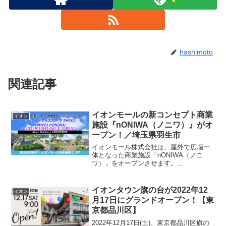
hashimoto
関連記事
イオンモールの新コンセプト商業
イオン
施設『nONIWA（ノニワ）』がオ
ープン！／埼玉県羽生市
イオンモール株式会社は、屋外で広場一
体となった商業施設「nONIWA（ノニ
ワ）」をオープンさせます。
「nONIWA」は新コンセプトの商業施設
第1号店として「イオンモール羽生」西側
駐車場跡にオープンしましす。これまで
イオンタウン旗の台が2022年12
イオン
平面駐車場として使用して...
月17日にグランドオープン！【東
京都品川区】
2022年12月17日(土)、東京都品川区旗の