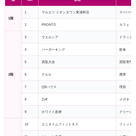
1
マルエツ イオンタウン東浦和店
スーパーマ
1階
2
PRONTO
カフェ
3
ウエルシア
ドラッグス
4
バーガーキング
飲食
5
買取大吉
買取専門店
2階
6
テルル
携帯
7
QBハウス
理容
8
Zoff
メガネ
9
ホワイト急便
クリーニン
10
エニタイムフィットネス
フィットネ