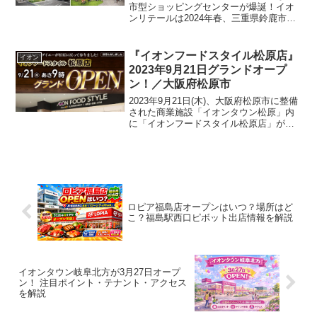
市型ショッピングセンターが爆誕！イオ
ンリテールは2024年春、三重県鈴鹿市に
「そよら鈴鹿白子」をオープンすると発
表がありました。同施設は1975年に」
「ジャスコ白子店」として開業し、2021
『イオンフードスタイル松原店』
イオン
年2月の一時休...
2023年9月21日グランドオープ
ン！／大阪府松原市
2023年9月21日(木)、大阪府松原市に整備
された商業施設「イオンタウン松原」内
に「イオンフードスタイル松原店」がイ
オンタウンのグランドオープンに先行し
てオープンします。コンセプトは「日常
使いに便利なスーパー」。商圏内に多く
住むファミリー...
ロピア福島店オープンはいつ？場所はど
こ？福島駅西口ピボット出店情報を解説
イオンタウン岐阜北方が3月27日オープ
ン！ 注目ポイント・テナント・アクセス
を解説