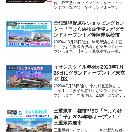
台に都市型ショッピングセンター「イオ
ンタウン旗の台」がグランドオープンし
ます。同施設のかオープンにより全国に
展開するイオンタウンは合計154施設とな
り、東京23区内では初出店となります。
全館環境配慮型ショッピングセン
イオン
ｼﾞｬs...
ター『そよら浜松西伊場』がグラ
ンドオープン！／静岡県浜松市
2023年10月28日(土)、静岡県浜松市中区
に「そよら浜松西伊場」がグランドオー
プンします。【そよら地域別施設一覧】◼️
関東地方埼玉県狭山市そよら武蔵狭山
（2023年9月26日オープン！）神奈川県
茅ヶ崎市（詳細記事）そよら湘南茅ヶ崎◼️
イオンスタイル赤羽が2023年7月
イオン
中...
28日にグランドオープン！／東京
都北区
2023年7月28日(金)、東京都北区神谷に
「イオンスタイル赤羽」がグランドオー
プンします。同店舗は、2020年まで約38
年の永きにわたり営業をしてきた旧「イ
オン赤羽北本通り店」が新店舗に建て替
えられてオープンします。同店舗が立地
三重県初！都市型SC『そよら鈴
そよら
する赤羽エ...
鹿白子』2024年春オープン！／
三重県鈴鹿市
三重県初！イオンリーテールの新たな都