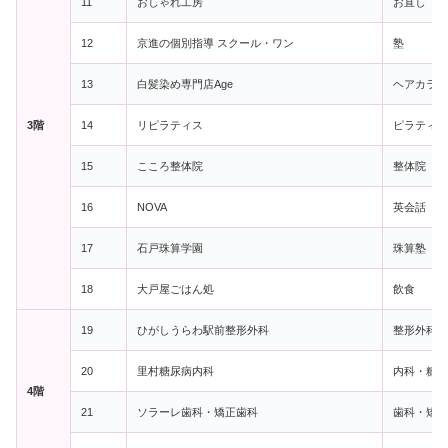
11
おしゃれ工房
お直し
12
京進の個別指導 スクール・ワン
塾
13
白髪染め専門店Age
ヘアカラー
3階
14
リピラティス
ピラティス
15
こころ整体院
整体院
16
NOVA
英会話
17
石戸珠算学園
珠算塾
18
大戸屋ごはん処
飲食
19
ひがしうらわ駅前整形外科
整形外科・
20
里村糖尿病内科
内科・糖尿
4階
21
ソラーレ歯科・矯正歯科
歯科・矯正