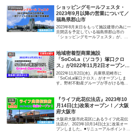
ショッピングモールフェスタ・
FSN!news
2023年9月以降の営業について／
福島県郡山市
2023年8月末日をもって施設建替の為に一
旦閉店を予定している福島県郡山市の
「ショッピングモールフェスタ」が、
2023年9月以降の営業についての発表があ
りました。運営各社の発表によると施設
閉店後に総合スーパー及び一部専門店が
地域密着型商業施設
開店
同敷地内とイオン...
「SoCoLa（ソコラ）塚口クロ
ス」が2022年11月2日オープン！
／兵庫県尼崎市
2022年11月2日(水)、兵庫県尼崎市に
「SoCoLa塚口クロス」がオープンしま
す。野村不動産グループが手がける地域
密着型商業施設「SoCoLa」シリーズは首
都圏を中心に展開していますが、今回関
西へは初進出になります。地域密着型商
『ライフ此花伝法店』2023年10
改装
業施設「...
月14日(土)改装オープン！／大阪
府大阪市
大阪府大阪市此花区にあるライフ此花伝
法店が、2023年10月14日(土)に改装オー
プンしました。◾️リニューアルポイント今
回の改装では、商品棚をリニューアルす