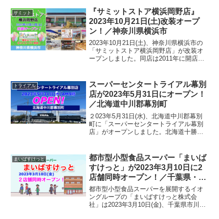
ることで精肉売場は1.3倍、冷凍食品売場
は1.4倍に拡大させ、お惣菜やお肉を中心
『サミットストア横浜岡野店』
サミット
に...
2023年10月21日(土)改装オープ
ン！／神奈川県横浜市
2023年10月21日(土)、神奈川県横浜市の
「サミットストア横浜岡野店」が改装オ
ープンしました。同店は2011年に開店
し、2021年9月より入居テナントのリニュ
ーアルが段階的に行われていました。／
いよいよ明日！サミットストア横浜岡野
スーパーセンタートライアル幕別
トライアル
店10...
店が2023年5月31日にオープン！
／北海道中川郡幕別町
２023年5月31日(水)、北海道中川郡幕別
町に「スーパーセンタートライアル幕別
店」がオープンしました。北海道十勝地
域では「スーパーセンタートライアル帯
広東店」に次いで2店舗目となり、北海道
内では27店舗目、総店舗数は285店舗とな
都市型小型食品スーパー「まいば
まいばすけっと
ります。...
すけっと」が2023年3月10日に2
店舗同時オープン！／千葉県・東
京都
都市型小型食品スーパーを展開するイオ
ングループの「まいばすけっと株式会
社」は2023年3月10日(金)、千葉県市川市
に「行徳駅前３丁目店」、東京都新宿区