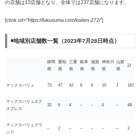
の店舗は13店舗となり、全体では237店舗になります。
[clink url=”https://fukusuma.com/kaiten-272/”]
◾️地域別店舗数一覧（2023年7月28日時点）
静岡
愛知
三重
岐阜
滋賀
神奈川
山梨
計
県
県
県
県
県
県
県
マックスバリュ
73
47
42
8
6
10
1
187
マックスバリュエク
32
6
4
–
–
6
–
48
スプレス
マックスバリュグラ
–
2
–
–
–
–
–
2
ンド