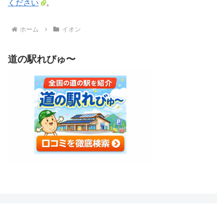
ください
。
ホーム
イオン
道の駅れびゅ〜