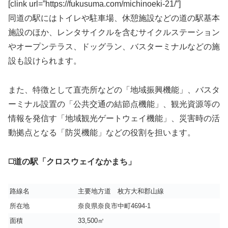
[clink url=”https://fukusuma.com/michinoeki-21/”]
同道の駅にはトイレや駐車場、休憩施設などの道の駅基本
施設のほか、レンタサイクルを含むサイクルステーション
やオープンテラス、ドッグラン、バスターミナルなどの施
設も設けられます。
また、特徴として直売所などの「地域振興機能」、バスタ
ーミナル設置の「公共交通の結節点機能」、観光資源等の
情報を発信す「地域観光ゲートウェイ機能」、災害時の活
動拠点となる「防災機能」などの役割を担います。
◻️道の駅「クロスウェイなかまち」
路線名
主要地方道 枚方大和郡山線
所在地
奈良県奈良市中町4694-1
面積
33,500㎡