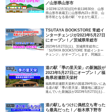
／山形県山形市
２023年12月3日(日)午前11時30分、山形
県山形市表蔵王に山形県内23ヶ所目、山
形市初となる道の駅「やまがた蔵王」が
グランドオープンします。同道の駅は東
北中央道「山形上山インターチェンジ」
近くに位置し、国道13号沿いにある観光
TSUTAYA BOOKSTORE 常総イ
スタバ
物産館「...
ンターチェンジが2023年5月27日
にオープン！／茨城県常総市
2023年5月27日(土)、茨城県常総市に
「SUTAYA BOOKSTORE 常総インター
チェンジ」がオープンします。同施設は
PPP事業協力者として参画する「アグリ
サイエンスバレー構想（茨城県常総
市）」において、圏央道の常総インター
道の駅「季の里天栄」の新施設が
道の駅
チェンジ...
2023年5月27日にオープン！／福
島県岩瀬郡天栄村
福島県岩瀬郡天栄村の国道294号沿いにあ
る道の駅「季の里天栄」隣接地に建設が
進んでいた新施設が2023年5月27日(土)オ
ープンします。新施設は旧施設南側の隣
接地に建設され、普通車73台、大型車9
台、思いやりスペース4台分の駐車スペー
道の駅しもつけに偶然立ち寄った
スタバ
スが完...
ら最高だった！／栃木県下野市