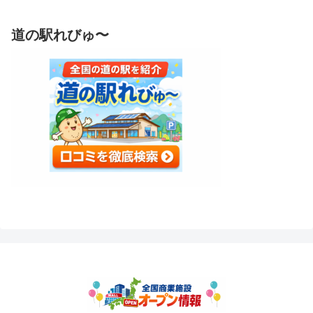
道の駅れびゅ〜