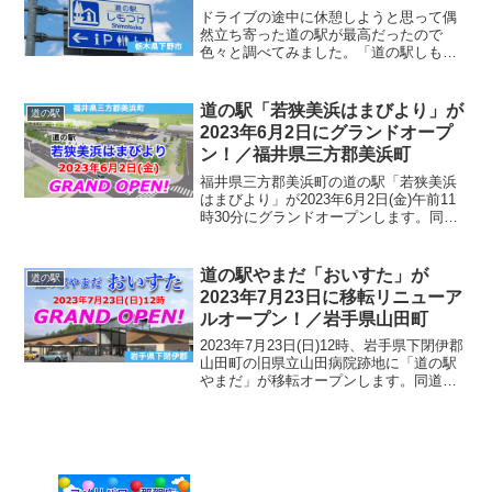
ドライブの途中に休憩しようと思って偶
然立ち寄った道の駅が最高だったので
色々と調べてみました。「道の駅しもつ
け」が果たしてどのような道の駅なのか
見ていきましょう。立地について「道の
駅しもつけ」は栃木県内で最も交通量が
道の駅「若狭美浜はまびより」が
道の駅
多い新国道4号線沿いにあり...
2023年6月2日にグランドオープ
ン！／福井県三方郡美浜町
福井県三方郡美浜町の道の駅「若狭美浜
はまびより」が2023年6月2日(金)午前11
時30分にグランドオープンします。同施
設は残り2年を切った北陸新幹線敦賀開業
に向け、JR美浜駅前の国道27号沿いに立
地する約1万2300平方メートルの敷地に
道の駅やまだ「おいすた」が
道の駅
建...
2023年7月23日に移転リニューア
ルオープン！／岩手県山田町
2023年7月23日(日)12時、岩手県下閉伊郡
山田町の旧県立山田病院跡地に「道の駅
やまだ」が移転オープンします。同道の
駅は復興道路（三陸沿岸道路）の開通に
伴い、三陸沿岸道路「山田IC」付近に移
転する工事が進められていました。新し
い道の駅は...