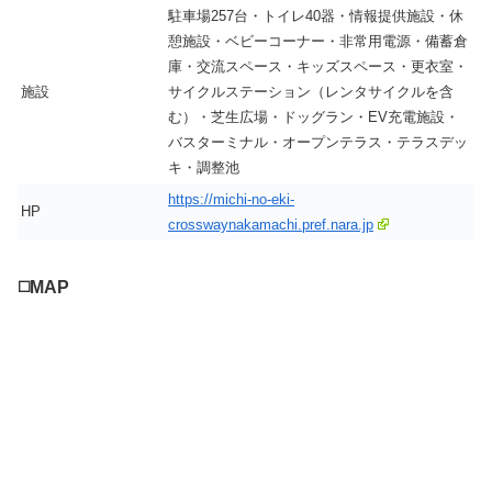
駐車場257台・トイレ40器・情報提供施設・休
憩施設・ベビーコーナー・非常用電源・備蓄倉
庫・交流スペース・キッズスペース・更衣室・
施設
サイクルステーション（レンタサイクルを含
む）・芝生広場・ドッグラン・EV充電施設・
バスターミナル・オープンテラス・テラスデッ
キ・調整池
https://michi-no-eki-
HP
crosswaynakamachi.pref.nara.jp
◻️MAP