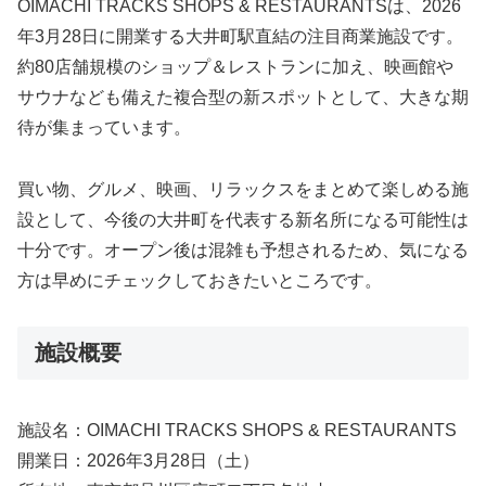
OIMACHI
TRACKS
SHOPS &
RESTAURANTS
は、2026
年3
月28
日
に
開業
する
大井町
駅
直結
の
注目
商業
施設
です。
約80
店舗
規模
の
ショップ＆
レストラン
に
加
え、
映画館
や
サウナ
など
も
備え
た
複合
型
の
新
スポット
として、
大きな
期
待
が
集
まっ
てい
ます。
買い物、
グルメ、
映画、
リラックス
を
まとめ
て
楽しめる
施
設
として、
今後
の
大井町
を
代表
する
新
名所
に
なる
可能性
は
十分
です。
オープン
後
は
混雑
も
予想
さ
れる
ため、
気
に
なる
方
は
早め
に
チェック
し
て
おき
たい
ところ
です。
施設概要
施設
名：
OIMACHI
TRACKS
SHOPS &
RESTAURANTS
開業
日：2026
年3
月28
日（
土）