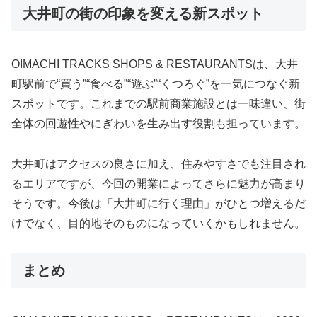
大井町の街の印象を変える新スポット
OIMACHI
TRACKS
SHOPS &
RESTAURANTS
は、
大井
町
駅前
で“
買う”“
食べる”“
遊ぶ”“
くつろぐ”
を
一気に
つなぐ
新
スポット
です。
これまで
の
駅前
商業
施設
と
は
一味
違い、
街
全体
の
回遊
性
や
にぎわい
を
生み出す
役割
も
担
って
い
ます。
大井町
は
アクセス
の
良さ
に
加
え、
住
み
やす
さ
でも
注目
さ
れ
る
エリア
ですが、
今回
の
開業
によって
さらに
魅力
が
高まり
そう
です。
今後
は「
大井町
に
行く
理由」
が
ひとつ
増える
だ
け
で
なく、
目的地
そのもの
に
な
って
いく
かも
し
れ
ま
せん。
まとめ