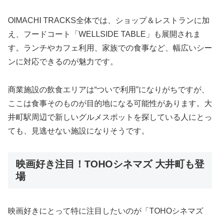
OIMACHI
TRACKS
全体
では、
ショップ＆
レストラン
に
加
え、
フード
コート「
WELLSIDE
TABLE」
も
展開
さ
れ
ま
す。
ランチ
や
カフェ
利用、
家族
で
の
食事
など、
幅広い
シー
ン
に
対応
できる
の
が
魅力
です。
商業
施設
の
飲食
エリア
は“
ついで
利用”
に
なり
がち
ですが、
ここ
は
食事
そのもの
が
目的地
に
なる
可能性
が
あり
ます。
大
井町
駅
周辺
で
新しい
グルメ
スポット
を
探
し
て
いる
人
に
とっ
ても、
見
逃
せ
ない
施設
に
なり
そう
です。
映画好き注目！TOHOシネマズ 大井町も登
場
映画
好き
にとって
特に
注目
した
い
の
が「
TOHO
シネマズ