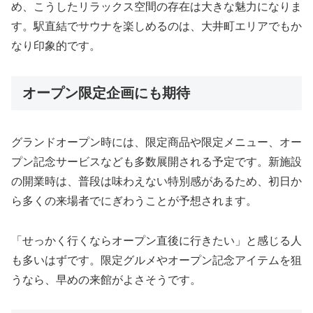
め、
こうした
リラックス
空間
の
存在
は
大きな
魅力
に
なり
ま
す。
駅
直結
で
サウナ
を
楽しめる
の
は、
大井町
エリア
でも
か
なり
印象
的
です。
オープン限定企画にも期待
グランド
オープン
時には、
限定
商品
や
限定
メニュー、
オー
プン
記念
サービス
など
も
多数
展開
さ
れる
予定
です。
新
施設
の
開業
時
は、
普段
は
味
わ
え
ない
特別
感
が
ある
ため、
初日
か
ら
多く
の
来場
者
で
にぎわう
こと
が
予想
さ
れ
ます。
「
せっかく
行く
なら
オープン
直後
に
行き
たい」
と
感じる
人
も
多い
はず
です。
限定
グルメ
や
オープン
記念
アイテム
を
狙
う
なら、
早め
の
来館
が
よ
さそう
です。