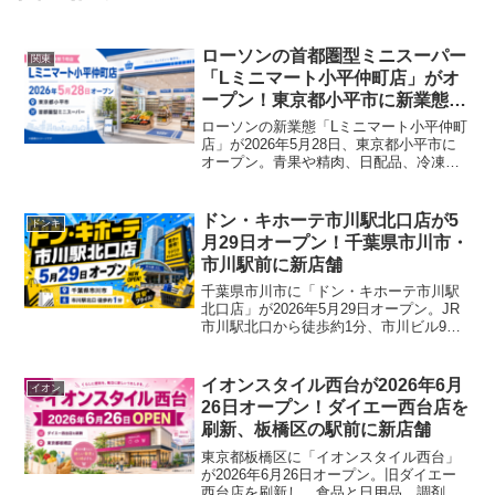
ローソンの首都圏型ミニスーパー
関東
「Lミニマート小平仲町店」がオ
ープン！東京都小平市に新業態1
号店
ローソンの新業態「Lミニマート小平仲町
店」が2026年5月28日、東京都小平市に
オープン。青果や精肉、日配品、冷凍食
品などを扱う首都圏型ミニスーパーで
す。
ドン・キホーテ市川駅北口店が5
ドンキ
月29日オープン！千葉県市川市・
市川駅前に新店舗
千葉県市川市に「ドン・キホーテ市川駅
北口店」が2026年5月29日オープン。JR
市川駅北口から徒歩約1分、市川ビル9階
に誕生する“上層階ドンキ”の特徴をまとめ
ました。
イオンスタイル西台が2026年6月
イオン
26日オープン！ダイエー西台店を
刷新、板橋区の駅前に新店舗
東京都板橋区に「イオンスタイル西台」
が2026年6月26日オープン。旧ダイエー
西台店を刷新し、食品と日用品、調剤、