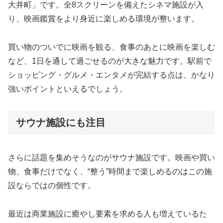
大井町」
です。
全8
スクリーン
を
備え
た
シネマ
施設
が
入
り、
映画
鑑賞
を
より
身近
に
楽しめる
環境
が
整
い
ます。
買い物
の
ついでに
映画
を
観る、
食事
の
あと
に
映画
を
楽しむ
など、1
日
を通して
過ごせる
の
が
大きな
魅力
です。
駅前
で
ショッピング・
グルメ・
エン
タメ
が
完結
する
点
は、
かなり
強い
ポイント
と
いえる
で
しょう。
サウナ施設にも注目
さらに
話題
を
集め
そう
な
の
が
サウナ
施設
です。
映画
や
買い
物、
食事
だけ
で
なく、“
整う”
時間
まで
楽しめる
の
は
この
施
設
ならでは
の
個性
です。
最近
は
商業
施設
に
癒
や
し
要素
を
求める
人
も
増え
て
いる
た