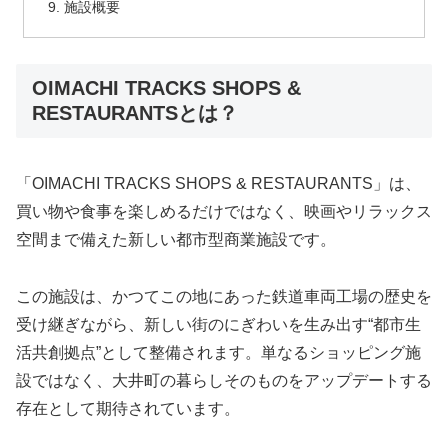
施設概要
OIMACHI TRACKS SHOPS &
RESTAURANTSとは？
「
OIMACHI
TRACKS
SHOPS &
RESTAURANTS」
は、
買い物
や
食事
を
楽しめる
だけ
では
なく、
映画
や
リラックス
空間
まで
備え
た
新しい
都市
型
商業
施設
です。
この
施設
は、
かつて
この
地
に
あっ
た
鉄道
車両
工場
の
歴史
を
受け
継ぎ
ながら、
新しい
街
の
にぎわい
を
生み出す“
都市
生
活
共
創
拠点”
として
整備
さ
れ
ます。
単なる
ショッピング
施
設
では
なく、
大井町
の
暮らし
そのもの
を
アップデート
する
存在
として
期待
さ
れ
てい
ます。