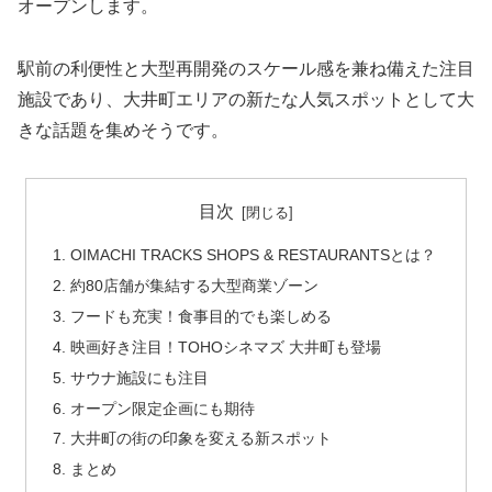
オープン
し
ます。
駅前
の
利便
性
と
大型
再
開発
の
スケール
感
を
兼
ね
備え
た
注目
施設
で
あり、
大井町
エリア
の
新た
な
人気
スポット
として
大
きな
話題
を
集め
そう
です。
目次
OIMACHI TRACKS SHOPS & RESTAURANTSとは？
約80店舗が集結する大型商業ゾーン
フードも充実！食事目的でも楽しめる
映画好き注目！TOHOシネマズ 大井町も登場
サウナ施設にも注目
オープン限定企画にも期待
大井町の街の印象を変える新スポット
まとめ