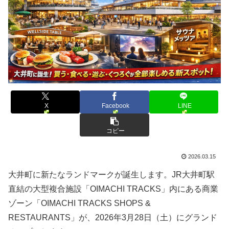
X
Facebook
LINE
コピー
2026.03.15
大井町
に
新た
な
ランド
マーク
が
誕生
し
ます。
JR
大井町
駅
直結
の
大型
複合
施設「
OIMACHI
TRACKS」
内
に
ある
商業
ゾーン「
OIMACHI
TRACKS
SHOPS &
RESTAURANTS」
が、2026
年3
月28
日（
土）
に
グランド