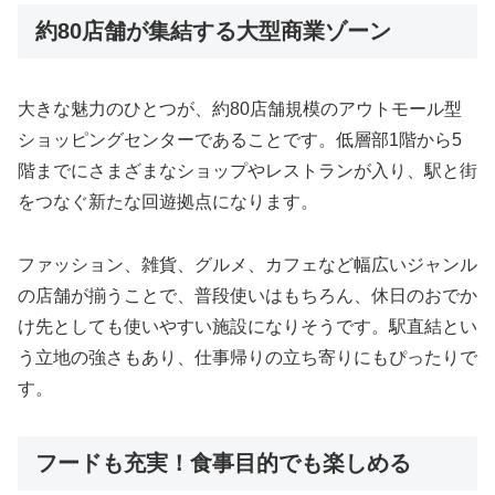
約80店舗が集結する大型商業ゾーン
大きな
魅力
の
ひとつ
が、
約80
店舗
規模
の
アウト
モール
型
ショッピング
センター
で
ある
こと
です。
低層
部1
階
から5
階
まで
に
さまざま
な
ショップ
や
レストラン
が
入り、
駅
と
街
を
つなぐ
新た
な
回遊
拠点
に
なり
ます。
ファッション、
雑貨、
グルメ、
カフェ
など
幅広い
ジャンル
の
店舗
が
揃う
こと
で、
普段
使い
は
もちろん、
休日
の
お
で
か
け
先
として
も
使い
やすい
施設
に
なり
そう
です。
駅
直結
とい
う
立地
の
強
さ
も
あり、
仕事
帰り
の
立ち
寄り
に
も
ぴったり
で
す。
フードも充実！食事目的でも楽しめる