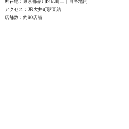
所在地：
東京
都
品川
区
広
町
二
丁目
各地
内
アクセス：
JR
大井町
駅
直結
店舗
数：
約80
店舗