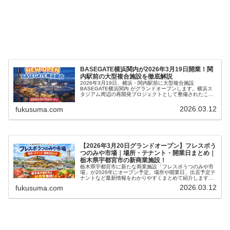
BASEGATE横浜関内が2026年3月19日開業！関
内駅前の大型複合施設を徹底解説
2026年3月19日、横浜・関内駅前に大型複合施設
BASEGATE横浜関内 がグランドオープンします。横浜ス
タジアム周辺の再開発プロジェクトとして整備されたこの
施設は、商業・ホテル・オフィス・エンターテインメント
が一体となった新しい都市型...
2026.03.12
fukusuma.com
【2026年3月20日グランドオープン】フレスポう
つのみや市場｜場所・テナント・開業日まとめ｜
栃木県宇都宮市の新商業施設！
栃木県宇都宮市に新たな商業施設「フレスポうつのみや市
場」が2026年にオープン予定。場所や開業日、出店予定テ
ナントなど最新情報をわかりやすくまとめて紹介します。
宇都宮の新スポットとして注目の施設です。
2026.03.12
fukusuma.com