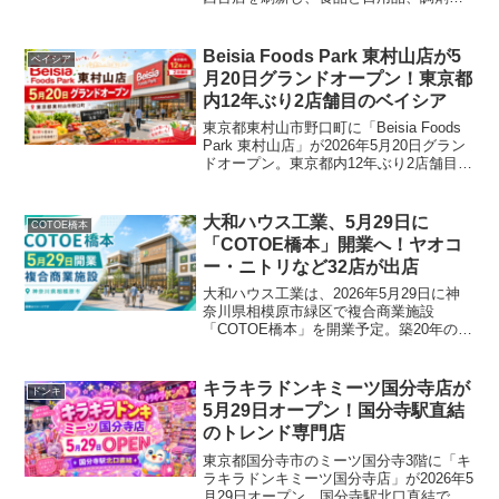
ネットスーパーなどを展開します。
Beisia Foods Park 東村山店が5
ベイシア
月20日グランドオープン！東京都
内12年ぶり2店舗目のベイシア
東京都東村山市野口町に「Beisia Foods
Park 東村山店」が2026年5月20日グラン
ドオープン。東京都内12年ぶり2店舗目と
なるベイシアで、惣菜・即食商品、地域
限定商品、ネットスーパーなどを展開し
ます。
大和ハウス工業、5月29日に
COTOE橋本
「COTOE橋本」開業へ！ヤオコ
ー・ニトリなど32店が出店
大和ハウス工業は、2026年5月29日に神
奈川県相模原市緑区で複合商業施設
「COTOE橋本」を開業予定。築20年の大
型商業施設を改築・再生し、ヤオコー、
コジマ×ビックカメラ、ニトリなどを核テ
ナントに、総店舗数32店の新たな生活拠
キラキラドンキミーツ国分寺店が
ドンキ
点として誕生します。
5月29日オープン！国分寺駅直結
のトレンド専門店
東京都国分寺市のミーツ国分寺3階に「キ
ラキラドンキミーツ国分寺店」が2026年5
月29日オープン。国分寺駅北口直結で、