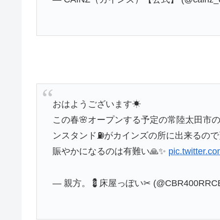
おはようございます☀
この春🌸オープンする予定の常陸太田市
ンスタンド⛽がカインズの所に出来るので
賑やかになるのは有難い🙏✨
pic.twitter.
— 親方。💈床屋っぽい✂ (@CBR400RRCB