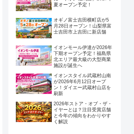
夏オープン予定！
オギノ富士吉田横町店が5
月28日オープン！山梨県富
士吉田市上吉田に新店舗
イオンモール伊達が2026年
下期オープン予定！福島県
北エリア最大級の大型商業
施設が誕生へ
イオンスタイル武蔵村山南
が2026年6月12日オープ
ン！ダイエー武蔵村山店を
刷新
2026年ストア・オブ・ザ・
イヤーとは？注目受賞店舗
と今年の傾向をわかりやす
く解説