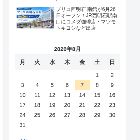
プリコ西明石 南館が6月26
日オープン！JR西明石駅南
口にコメダ珈琲店・マツモ
トキヨシなど出店
2026年8月
月
火
水
木
金
土
日
1
2
3
4
5
6
7
8
9
10
11
12
13
14
15
16
17
18
19
20
21
22
23
24
25
26
27
28
29
30
31