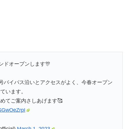
ンドオープンします🎊
9号バイパス沿いとアクセスがよく、今春オープン
しています。
めてご案内さしあげます🥰
/aSGwOeZrpI
icial)
March 1, 2023