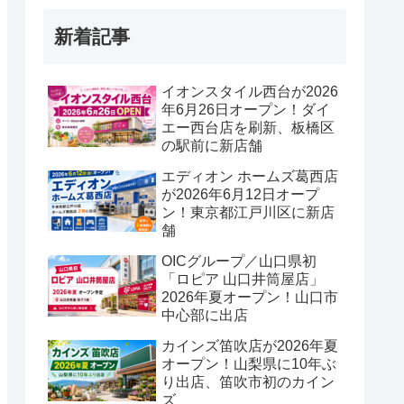
新着記事
イオンスタイル西台が2026
年6月26日オープン！ダイ
エー西台店を刷新、板橋区
の駅前に新店舗
エディオン ホームズ葛西店
が2026年6月12日オープ
ン！東京都江戸川区に新店
舗
OICグループ／山口県初
「ロピア 山口井筒屋店」
2026年夏オープン！山口市
中心部に出店
カインズ笛吹店が2026年夏
オープン！山梨県に10年ぶ
り出店、笛吹市初のカイン
ズ