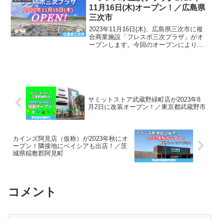
地域店舗数栃...
11月16日(木)オープン！／広島県
三次市
2023年11月16日(木)、広島県三次市に複
合商業施設「フレスポ三次プラザ」がオ
ープンします。今回のオープンにより広
島県内に展開するフレスポは福山市の
「フレスポ神辺モール」、広島市の「フ
レスポ西風新都」に次いで３箇所目の出
店になります。同...
サミットストア武蔵野緑町店が2023年8
月2日に改装オープン！／東京都武蔵野市
カインズ阿見店（仮称）が2023年秋にオ
ープン！隣接地にベイシアも出店！／茨
城県稲敷郡阿見町
コメント