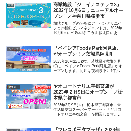
店し、石川県内では初となる食品に特化
商業施設「ジョイナステラス3」
改装
したスーパ...
2023年10月6日リニューアルオー
プン！／神奈川県横浜市
相鉄グループの㈱相鉄アーバンクリエイ
ツと㈱相鉄ビルマネジメントは、2023年
10月6日に相鉄本線 二俣川駅北口にある
商業施設「ジョイナステラス3」をリニュ
ーアルオープンします。商業施設「ジョ
イナステラス３」について2023年10月6
『ベイシアFoods Park阿見店』
カインズ
日にオー...
がオープン！／茨城県阿見町
2023年10月12日(木)、茨城県稲敷郡阿見
町に「ベイシアFoods Park阿見店」がオ
ープンします。同店は茨城県下に4年ぶり
８店舗目の出店となり、ベイシアが昨年
より展開している新フォーマット
「Foods Park」業態での出店となりま...
ヤオコートナリエ宇都宮店が
ヤオコー
2023年２月9日にオープン！／栃
木県宇都宮市
2023年2月9日(木)、栃木県宇都宮市に食
生活提案型スーパーマーケット「ヤオコ
ートナリエ宇都宮店」が開業します。同
店のオープンによりヤオコーの店舗数は
合計182店舗とな栃木県へは6店舗目の出
店です。ヤオコー種店地域別店舗数一覧
『フレスポ三次プラザ』2023年
フレスポ