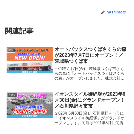
hashimoto
関連記事
オートバックスつくばさくらの森
開店
が2023年7月7日にオープン！／
茨城県つくば市
2023年7月7日(金)、茨城県つくば市さく
らの森に「オートバックスつくばさくら
の森」がオープンしました。株式会社オ
ートバックスセブンと加盟店契約を結ぶ
「株式会社オートバックスつくば」は、
昨年10月の「オートバックスつくばみど
イオンスタイル御経塚が2023年6
イオン
りの」に続くつ...
月30日(金)にグランドオープン！
／石川県野々市市
２023年6月30日(金)、石川県野々市市に
「イオンスタイル御経塚」がグランドオ
ープンします。同店は2021年5月に閉店し
た「イオン御経塚店」跡地に建設された
商業施設「アークスクエア御経塚」に出