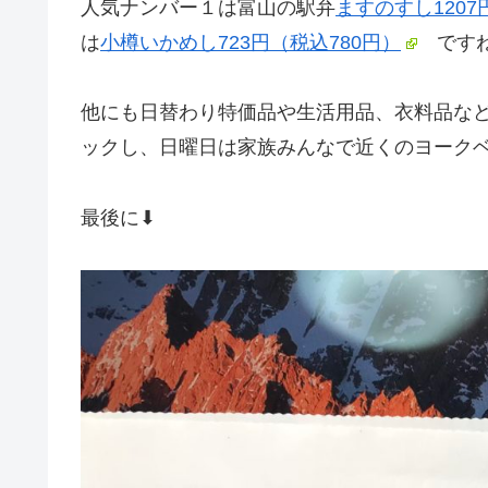
人気ナンバー１は富山の駅弁
ますのすし1207
は
小樽いかめし723円（税込780円）
です
他にも日替わり特価品や生活用品、衣料品な
ックし、日曜日は家族みんなで近くのヨーク
最後に⬇︎