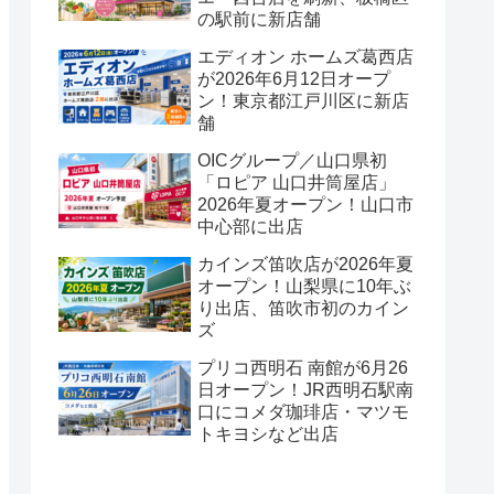
の駅前に新店舗
エディオン ホームズ葛西店
が2026年6月12日オープ
ン！東京都江戸川区に新店
舗
OICグループ／山口県初
「ロピア 山口井筒屋店」
2026年夏オープン！山口市
中心部に出店
カインズ笛吹店が2026年夏
オープン！山梨県に10年ぶ
り出店、笛吹市初のカイン
ズ
プリコ西明石 南館が6月26
日オープン！JR西明石駅南
口にコメダ珈琲店・マツモ
トキヨシなど出店